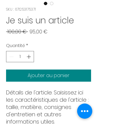
SKU : 671253175371
Je suis un article
Prix
Prix
 100,00 € 
95,00 €
original
promotionnel
Quantité
*
Ajouter au panier
Détails de l'article. Saisissez ici
les caractéristiques de l'article :
taille, matière, consignes
d'entretien et autres
informations utiles.